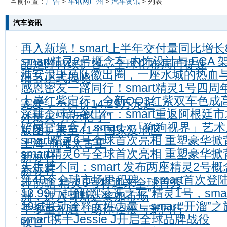
当前位置：
广告
>
车讯网广州
>
汽车资讯
> 列表
汽车资讯
再入新境！smart上半年交付量同比增长
smart精灵2号概念车 内饰设计与 ECA
品矩阵持续扩容，全球化布局再提速
淮安浪里马队徽出圈，一座水城的热血
细节正式揭晓
感恩密友一路同行！smart精灵1号四周
上岸红紫定行，全新QQ3红紫双车色成
宠爱，一口价14.29万元起
深耕全球新奢出行：smart重返阿根廷市
外最火“开运搭子”
铲屎官集合！ smart x「狗狗视界」艺
版图扩展至41个国家及地区
smart精灵6号全球首次亮相 重塑豪华
上海·前滩太古里
smart精灵6号全球首次亮相 重塑豪华
新标杆
天生爱不同：smart 发布两座精灵2号
新标杆
第40个全球市场里程碑： smart首次登
计前瞻 精灵6号将迎来全球首秀
13.99万起解锁“汪选之车”精灵1号，sma
洲，进入哥斯达黎加市场
19城联动诠释女性力量，smart“开溜”
季多重礼遇，助你轻松与宠同行
smart携手Jessie J开启全球品牌战役
收官