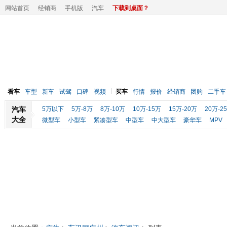
网站首页
经销商
手机版
汽车
下载到桌面？
看车
车型
新车
试驾
口碑
视频
买车
行情
报价
经销商
团购
二手车
汽车
5万以下
5万-8万
8万-10万
10万-15万
15万-20万
20万-2
大全
微型车
小型车
紧凑型车
中型车
中大型车
豪华车
MPV