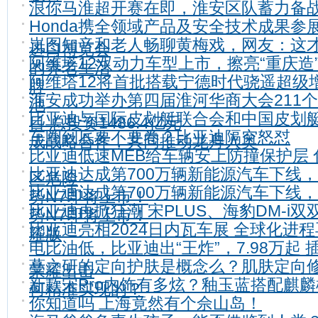
浪你马淮超开赛在即，淮安区队蓄力备
Honda携全领域产品及安全技术成果参
岚图知音和老人畅聊黄梅戏，网友：这
进口博览会
阿维塔12双动力车型上市，擦亮“重庆造
的养老生活
阿维塔12将首批搭载宁德时代骁遥超级
牌
淮安成功举办第四届淮河华商大会211
池
比亚迪与国际皮划艇联合会和中国皮划
目 总投资1486.4亿元
车圈到底要不要卷？比亚迪隔空怒怼
成战略合作，共同推动龙舟入奥
比亚迪低速MEB给车辆安上防撞保护层 
比亚迪达成第700万辆新能源汽车下线
区危险
比亚迪达成第700万辆新能源汽车下线
势N7即将上市！
比亚迪再掀狂潮 宋PLUS、海豹DM-i双
势N7即将上市！
比亚迪亮相2024日内瓦车展 全球化进
耀版
电比油低，比亚迪出“王炸”，7.98万起 
蔓之研的定向护肤是概念么？肌肤定向
荣耀出击
新款宋Pro内饰有多炫？釉玉蓝搭配麒麟
何精准实现的？
你知道吗 上海竟然有个佘山岛！