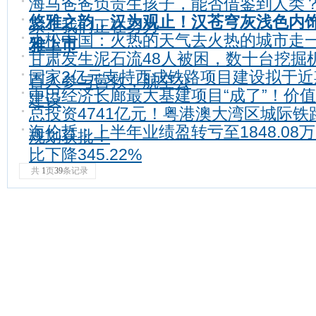
海马爸爸负责生孩子，能否借鉴到人类
悠雅之韵，汉为观止！汉苍穹灰浅色内
家：我们正在努力
小松中国：火热的天气去火热的城市走
雅上市
甘肃发生泥石流48人被困，数十台挖掘
国家2亿元支持西成铁路项目建设拟于近
百人参与营救，航空公
中巴经济长廊最大基建项目“成了”！价值
建设
总投资4741亿元！粤港澳大湾区城际铁
海伦哲：上半年业绩盈转亏至1848.08
规划获批！
比下降345.22%
共
1
页
39
条记录