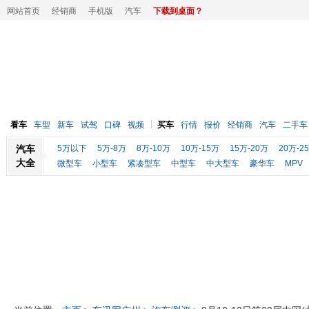
网站首页
经销商
手机版
汽车
下载到桌面？
看车
车型
新车
试驾
口碑
视频
买车
行情
报价
经销商
汽车
二手车
汽车
5万以下
5万-8万
8万-10万
10万-15万
15万-20万
20万-2
大全
微型车
小型车
紧凑型车
中型车
中大型车
豪华车
MPV